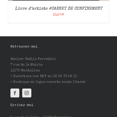
Livre d’artiste #CARNET DE CONFINEMENT
12,50
€
Retrouvez-moi
Atelier Gaëlle Ferradini
7 rue de la Mairie
11170 Montolieu
> Ouverture sur RDV au 06 16 73 58 11
> Boutique en ligne ouverte toute l’année
Ecrivez-moi