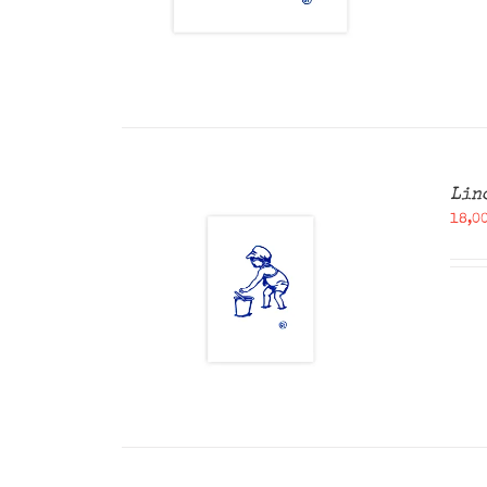
Lin
18,0
ANIER
/
U