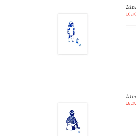
Lin
18,0
ANIER
/
U
Lin
18,0
ANIER
/
U