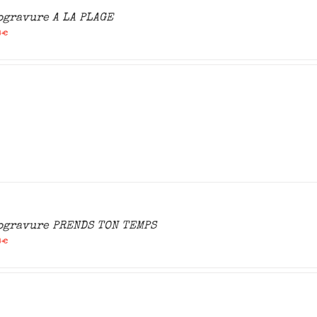
ogravure A LA PLAGE
0
€
ogravure PRENDS TON TEMPS
0
€