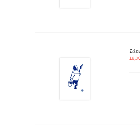
Lin
18,0
ANIER
/
U