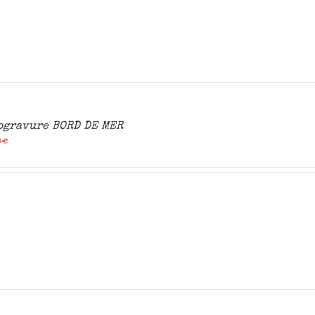
ogravure BORD DE MER
0
€