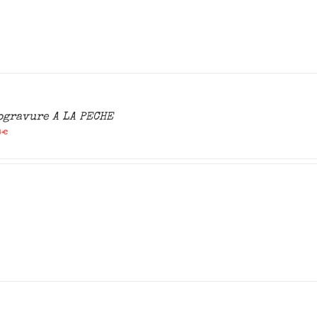
ogravure A LA PECHE
0
€