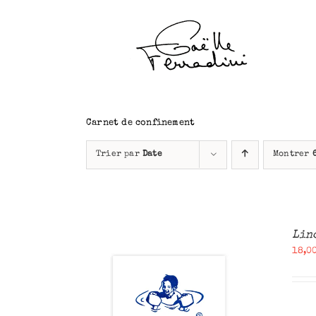
Passer
au
contenu
Carnet de confinement
Trier par
Date
Montrer
Lin
18,0
ANIER
/
U