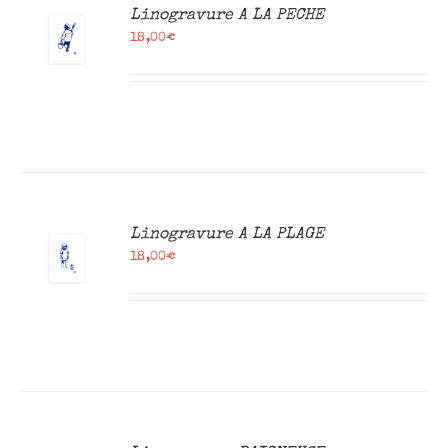
R
Linogravure A LA PECHE
18,00
€
R
Linogravure A LA PLAGE
18,00
€
R