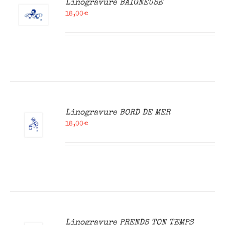
Linogravure BAIGNEUSE
18,00
€
R
Linogravure BORD DE MER
18,00
€
R
Linogravure PRENDS TON TEMPS