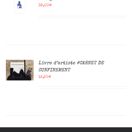
18,00
€
R
Livre d’artiste #CARNET DE
CONFINEMENT
12,50
€