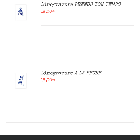
R
Linogravure PRENDS TON TEMPS
18,00
€
R
Linogravure A LA PECHE
18,00
€