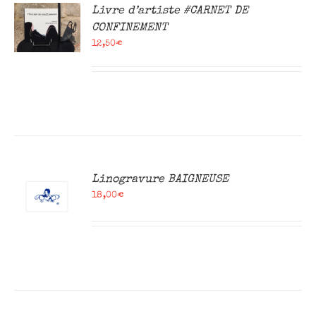
R
Livre d’artiste #CARNET DE
CONFINEMENT
12,50
€
R
Linogravure BAIGNEUSE
18,00
€