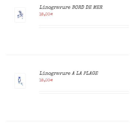
R
Linogravure BORD DE MER
18,00
€
R
Linogravure A LA PLAGE
18,00
€