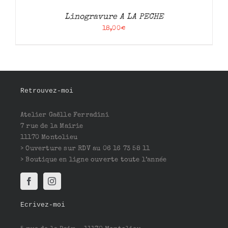
Linogravure A LA PECHE
18,00
€
Retrouvez-moi
Atelier Gaëlle Ferradini
7 rue de la Mairie
11170 Montolieu
> Ouverture sur RDV au 06 16 73 58 11
> Boutique en ligne ouverte toute l’année
Ecrivez-moi