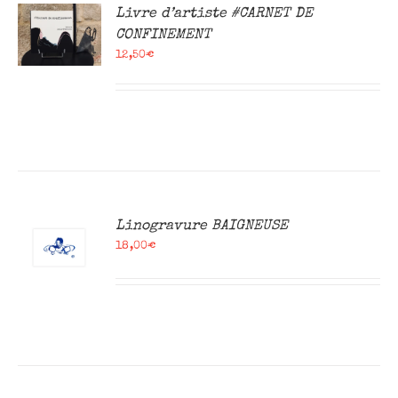
R
Livre d’artiste #CARNET DE
CONFINEMENT
12,50
€
R
Linogravure BAIGNEUSE
18,00
€