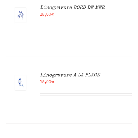
R
Linogravure BORD DE MER
18,00
€
R
Linogravure A LA PLAGE
18,00
€