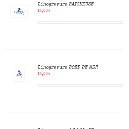
R
Linogravure BAIGNEUSE
18,00
€
R
Linogravure BORD DE MER
18,00
€
R