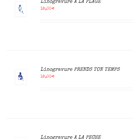
Linogravure A LA PLAGE
18,00
€
R
Linogravure PRENDS TON TEMPS
18,00
€
R
Linogravure A LA PECHE