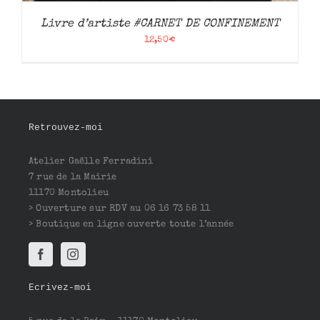
Livre d’artiste #CARNET DE CONFINEMENT
12,50
€
Retrouvez-moi
Atelier Gaëlle Ferradini
7 rue de la Mairie
11170 Montolieu
> Ouverture sur RDV au 06 16 73 58 11
> Boutique en ligne ouverte toute l’année
Ecrivez-moi