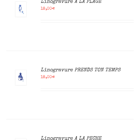
Linogravure A LA PLAGE
18,00
€
R
Linogravure PRENDS TON TEMPS
18,00
€
R
Linogravure A LA PECHE