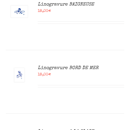
R
Linogravure BAIGNEUSE
18,00
€
R
Linogravure BORD DE MER
18,00
€
R