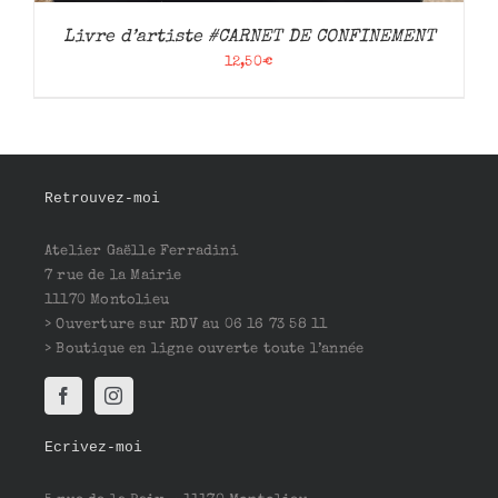
Livre d’artiste #CARNET DE CONFINEMENT
12,50
€
Retrouvez-moi
Atelier Gaëlle Ferradini
7 rue de la Mairie
11170 Montolieu
> Ouverture sur RDV au 06 16 73 58 11
> Boutique en ligne ouverte toute l’année
Ecrivez-moi