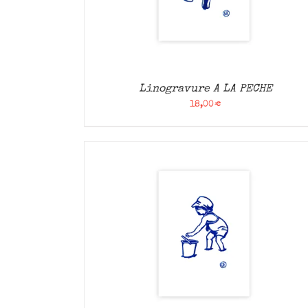
Linogravure A LA PECHE
18,00
€
APERÇU
AJOUTER AU PANIER
/
APERÇU