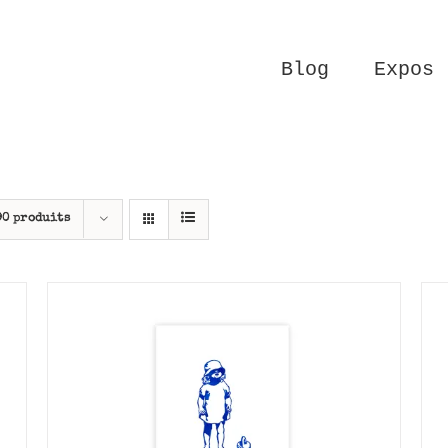
Blog
Expos
90 produits
AJOUTER AU PANIER
/
APERÇU