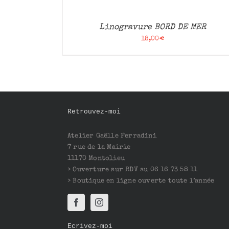
Linogravure BORD DE MER
18,00
€
Retrouvez-moi
Atelier Gaëlle Ferradini
7 rue de la Mairie
11170 Montolieu
> Ouverture sur RDV au 06 16 73 58 11
> Boutique en ligne ouverte toute l’année
Ecrivez-moi