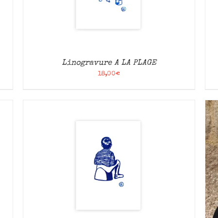
Linogravure A LA PLAGE
18,00
€
AJOUTER AU PANIER
/
APERÇU