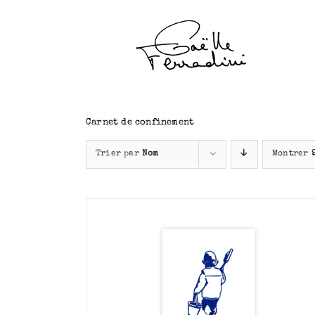
Passer
au
contenu
Carnet de confinement
Trier par
Nom
Montrer
APERÇU
AJOUTER AU PANIER
/
APERÇU