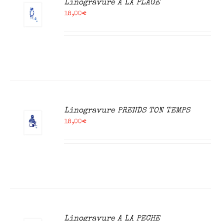
Linogravure A LA PLAGE
18,00
€
R
Linogravure PRENDS TON TEMPS
18,00
€
R
Linogravure A LA PECHE