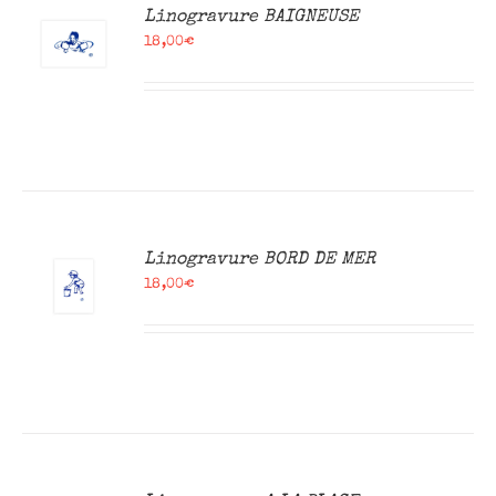
R
Linogravure BAIGNEUSE
18,00
€
R
Linogravure BORD DE MER
18,00
€
R