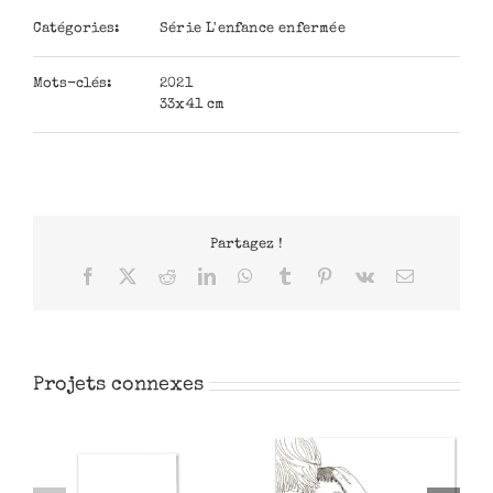
Catégories:
Série L'enfance enfermée
Mots-clés:
2021
33x41 cm
Partagez !
Facebook
X
Reddit
LinkedIn
WhatsApp
Tumblr
Pinterest
Vk
Email
Projets connexes