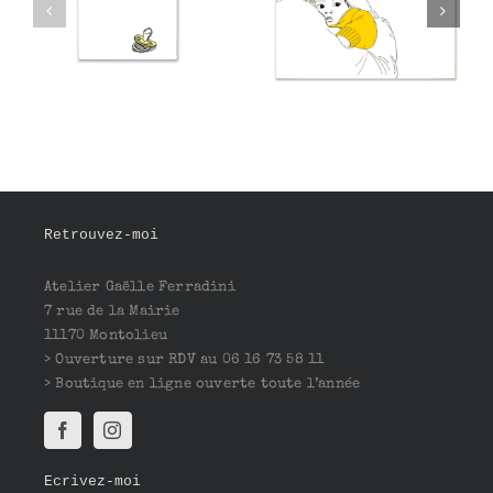
Sayid
Yeganeh
Retrouvez-moi
Atelier Gaëlle Ferradini
7 rue de la Mairie
11170 Montolieu
> Ouverture sur RDV au 06 16 73 58 11
> Boutique en ligne ouverte toute l’année
Ecrivez-moi