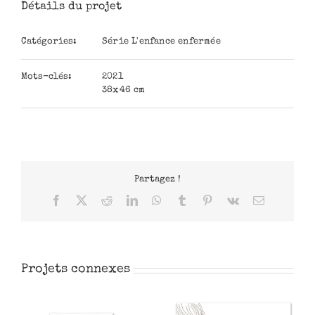
Détails du projet
Catégories:
Série L'enfance enfermée
Mots-clés:
2021
38x46 cm
Partagez !
Facebook
X
Reddit
LinkedIn
WhatsApp
Tumblr
Pinterest
Vk
Email
Projets connexes