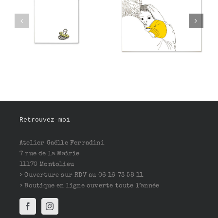
Sayid
Yeganeh
Retrouvez-moi
Atelier Gaëlle Ferradini
7 rue de la Mairie
11170 Montolieu
> Ouverture sur RDV au 06 16 73 58 11
> Boutique en ligne ouverte toute l’année