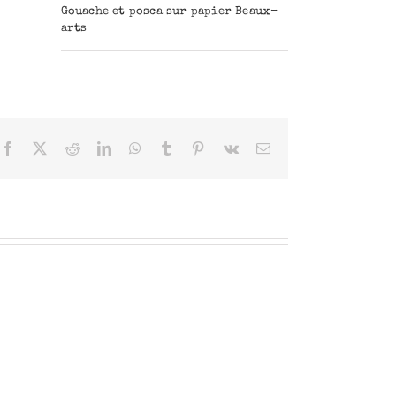
Gouache et posca sur papier Beaux-
arts
Facebook
X
Reddit
LinkedIn
WhatsApp
Tumblr
Pinterest
Vk
Email