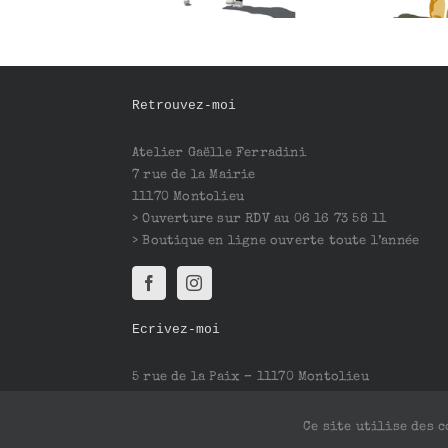
Retrouvez-moi
Atelier Gaëlle Ferradini
7 rue de la Mairie
11170 Montolieu
> Ouverture sur RDV au 06 16 73 58 11
> Boutique en ligne ouverte toute l’année
Ecrivez-moi
5 rue de la Paix – 11170 Montolieu
Mail : contact@gaelleferradini.com
Ce site utilise des 
Copyright 2020 Gaëlle Ferradini | Tous droits rés