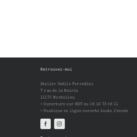
Retrouvez-moi
Atelier Gaëlle Ferradini
7 rue de la Mairie
11170 Montolieu
> Ouverture sur RDV au 06 16 73 58 11
> Boutique en ligne ouverte toute l’année