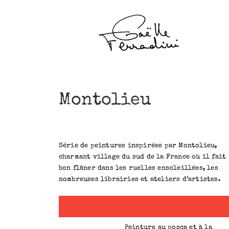
Passer
au
contenu
Montolieu
Série de peintures inspirées par Montolieu,
charmant village du sud de la France où il fait
Au loin les Pyrénées
bon flâner dans les ruelles ensoleillées, les
Série Montolieu
nombreuses librairies et ateliers d’artistes.
Peinture au posca et à la