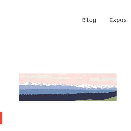
Blog
Expos
Contempler Montolieu
Série Montolieu