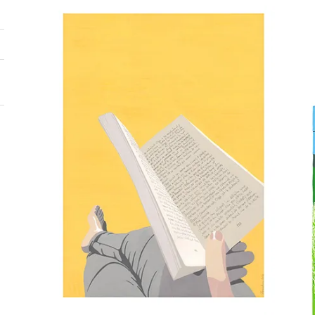
Clocher
Série Montolieu