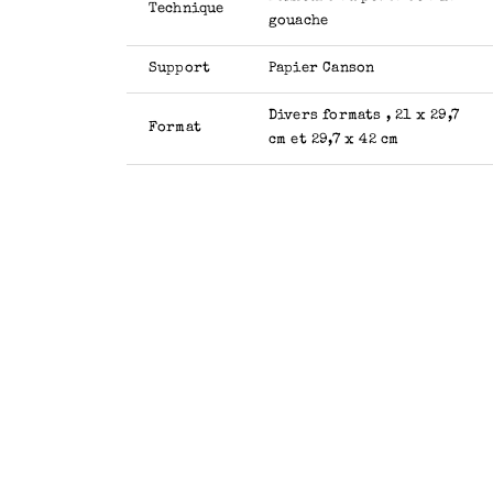
Technique
gouache
Support
Papier Canson
Divers formats , 21 x 29,7
Format
cm et 29,7 x 42 cm
La lectrice
Série Montolieu