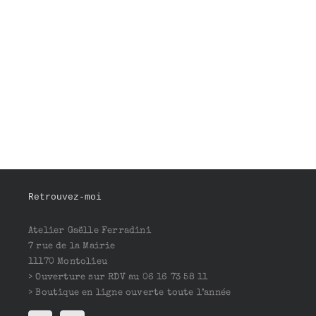
Retrouvez-moi
Atelier Gaëlle Ferradini
7 rue de la Mairie
11170 Montolieu
> Ouverture sur RDV au 06 16 73 58 11
> Boutique en ligne ouverte toute l’année