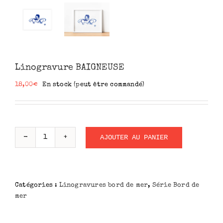
Linogravure BAIGNEUSE
18,00
€
En stock (peut être commandé)
AJOUTER AU PANIER
quantité
de
Linogravure
BAIGNEUSE
Catégories :
Linogravures bord de mer
,
Série Bord de
mer