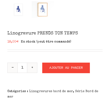
Linogravure PRENDS TON TEMPS
18,00
€
En stock (peut être commandé)
AJOUTER AU PANIER
quantité
de
Linogravure
PRENDS
Catégories :
Linogravures bord de mer
,
Série Bord de
TON
mer
TEMPS