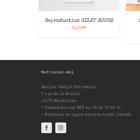
Reproduction GILET ROUGE
10,00
€
Retrouvez-moi
Atelier Gaëlle Ferradini
7 rue de la Mairie
11170 Montolieu
> Ouverture sur RDV au 06 16 73 58 11
> Boutique en ligne ouverte toute l’année