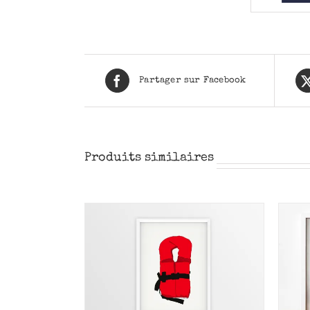
Partager sur Facebook
Produits similaires
PANIER
/
AJOUTER AU PANIER
/
RÇU
APERÇU