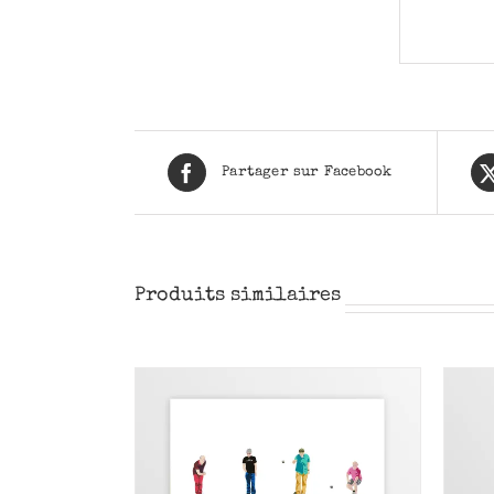
Partager sur Facebook
Produits similaires
PANIER
/
AJOUTER AU PANIER
/
RÇU
APERÇU