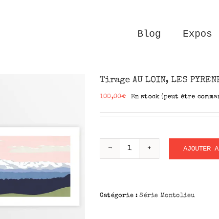
Blog
Expos
Tirage AU LOIN, LES PYREN
100,00
€
En stock (peut être comma
AJOUTER A
quantité
de
Tirage
AU
Catégorie :
Série Montolieu
LOIN,
LES
PYRENEES