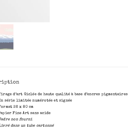
26
x
80
cm
ription
Tirage d’art Giclée de haute qualité à base d’encres pigmentaires
En série limitée numérotée et signée
Format 26 x 80 cm
Papier Fine Art sans acide
Cadre non fourni
Livré dans un tube cartonné