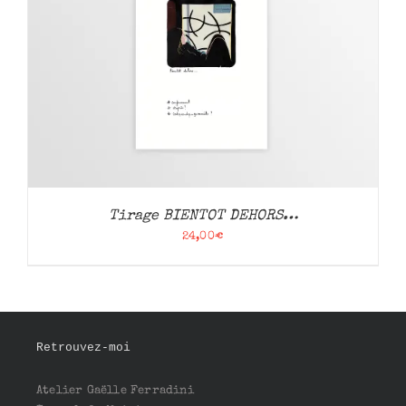
Tirage BIENTOT DEHORS…
24,00
€
Retrouvez-moi
Atelier Gaëlle Ferradini