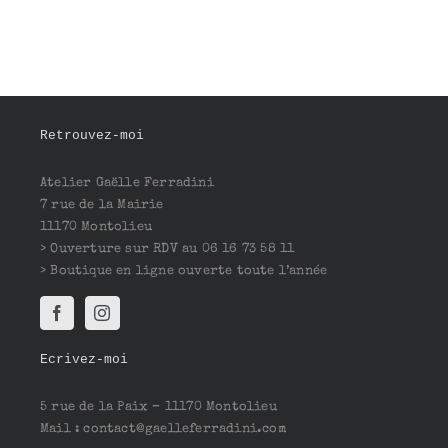
Retrouvez-moi
Atelier Gaëlle Ferradini
7 rue de la Mairie
11170 Montolieu
> Ouverture sur RDV au 06 16 73 58 11
> Boutique en ligne ouverte toute l’année
Ecrivez-moi
5 rue de la Paix – 11170 Montolieu
Mail : contact@gaelleferradini.com