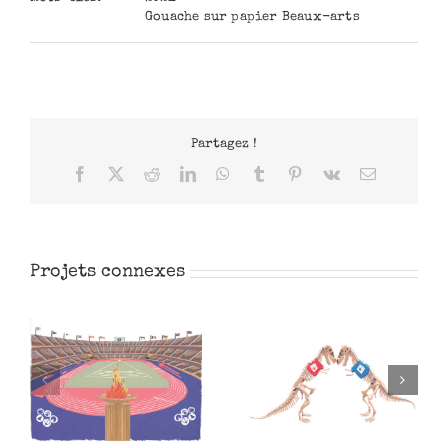
Gouache sur papier Beaux-arts
Partagez !
Facebook
X
Reddit
LinkedIn
WhatsApp
Tumblr
Pinterest
Vk
Email
Projets connexes
Médailles
L’Antiquité des JO
olympiques