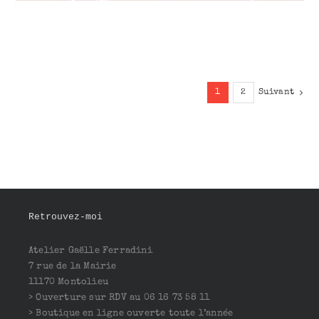
1
2
Suivant
Retrouvez-moi
Atelier Gaëlle Ferradini
7 rue de la Mairie
11170 Montolieu
> Ouverture sur RDV au 06 16 73 58 11
> Boutique en ligne ouverte toute l’année