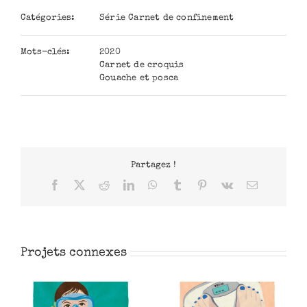
Catégories:
Série Carnet de confinement
Mots-clés:
2020
Carnet de croquis
Gouache et posca
Partagez !
Facebook
X
Reddit
LinkedIn
WhatsApp
Tumblr
Pinterest
Vk
Email
Projets connexes