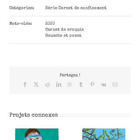
Catégories:
Série Carnet de confinement
Mots-clés:
2020
Carnet de croquis
Gouache et posca
Partagez !
Facebook
X
Reddit
LinkedIn
WhatsApp
Tumblr
Pinterest
Vk
Email
Projets connexes