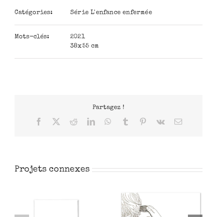
Catégories:
Série L'enfance enfermée
Mots-clés:
2021
38x55 cm
Partagez !
Facebook
X
Reddit
LinkedIn
WhatsApp
Tumblr
Pinterest
Vk
Email
Projets connexes