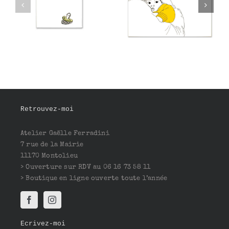
Sayid
Yeganeh
Retrouvez-moi
Atelier Gaëlle Ferradini
7 rue de la Mairie
11170 Montolieu
> Ouverture sur RDV au 06 16 73 58 11
> Boutique en ligne ouverte toute l’année
Ecrivez-moi