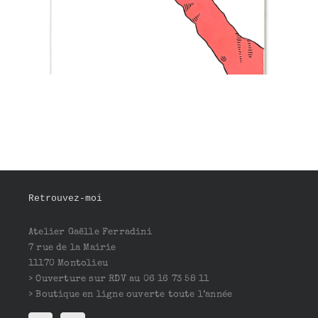
Retrouvez-moi
Atelier Gaëlle Ferradini
7 rue de la Mairie
11170 Montolieu
> Ouverture sur RDV au 06 16 73 58 11
> Boutique en ligne ouverte toute l’année