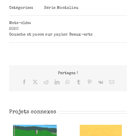
Catégories:
Série Montolieu
Mots-clés:
2020
Gouache et posca sur papier Beaux-arts
Partagez !
Facebook
X
Reddit
LinkedIn
WhatsApp
Tumblr
Pinterest
Vk
Email
Projets connexes