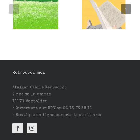
Contempler
La lectrice
Montolieu
Retrouvez-moi
Atelier Gaëlle Ferradini
7 rue de la Mairie
11170 Montolieu
> Ouverture sur RDV au 06 16 73 58 11
> Boutique en ligne ouverte toute l’année