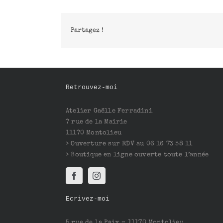
Partagez !
Retrouvez-moi
Atelier Gaëlle Ferradini
7 rue de la Mairie
11170 Montolieu
> Ouverture sur RDV au 06 16 73 58 11
> Boutique en ligne ouverte toute l’année
Ecrivez-moi
5 rue de la Paix – 11170 Montolieu