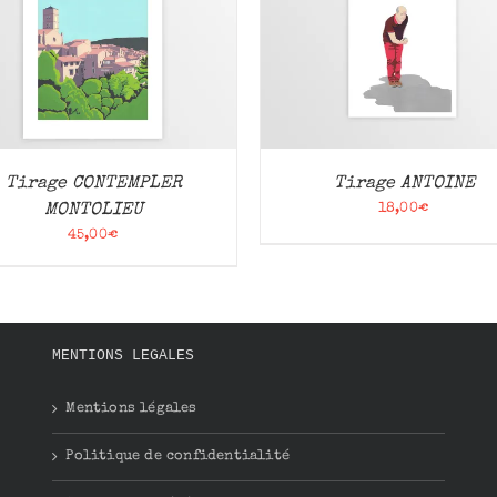
AJOUTER AU PANIER
/
AJOUTER AU PANIER
APERÇU
APERÇU
Tirage CONTEMPLER
Tirage ANTOINE
MONTOLIEU
18,00
€
45,00
€
MENTIONS LEGALES
Mentions légales
Politique de confidentialité