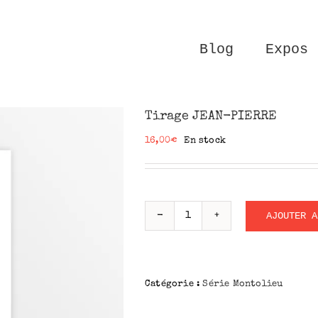
Blog
Expos
Tirage JEAN-PIERRE
16,00
€
En stock
AJOUTER A
quantité
de
Tirage
JEAN-
Catégorie :
Série Montolieu
PIERRE