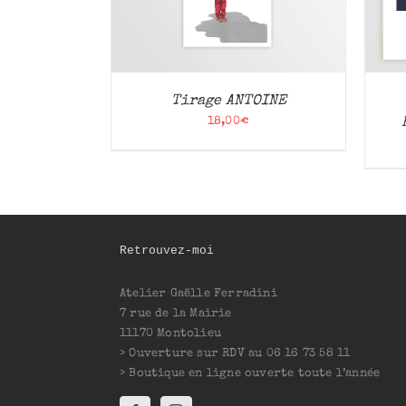
Tirage ANTOINE
18,00
€
Retrouvez-moi
Atelier Gaëlle Ferradini
7 rue de la Mairie
11170 Montolieu
> Ouverture sur RDV au 06 16 73 58 11
> Boutique en ligne ouverte toute l’année