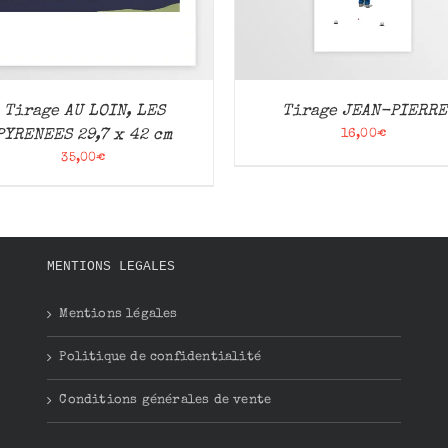
Tirage AU LOIN, LES
Tirage JEAN-PIERRE
PYRENEES 29,7 x 42 cm
16,00
€
35,00
€
MENTIONS LEGALES
Mentions légales
Politique de confidentialité
Conditions générales de vente