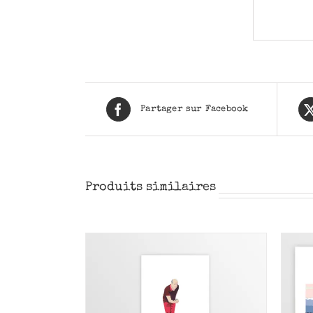
Partager sur Facebook
Produits similaires
PANIER
/
AJOUTER AU PANIER
/
RÇU
APERÇU