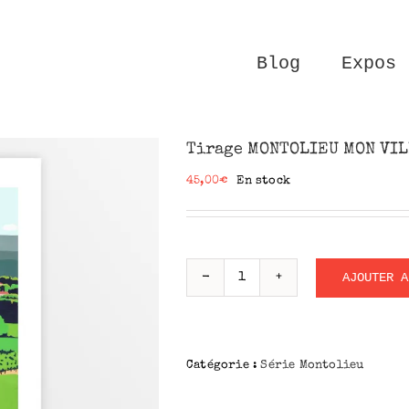
Blog
Expos
Tirage MONTOLIEU MON VI
45,00
€
En stock
AJOUTER A
quantité
de
Tirage
MONTOLIEU
Catégorie :
Série Montolieu
MON
VILLAGE