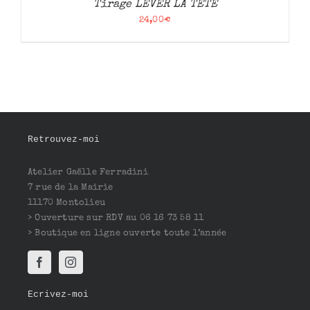
Tirage LEVER LA TETE
24,00
€
Retrouvez-moi
Atelier Gaëlle Ferradini
7 rue de la Mairie
11170 Montolieu
> Ouverture sur RDV au 06 16 73 58 11
> Boutique en ligne ouverte toute l’année
Ecrivez-moi