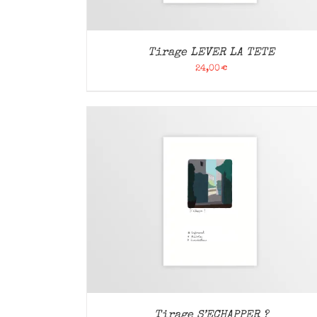
Tirage LEVER LA TETE
24,00
€
APERÇU
AJOUTER AU PANIER
/
APERÇU
Tirage S’ECHAPPER ?