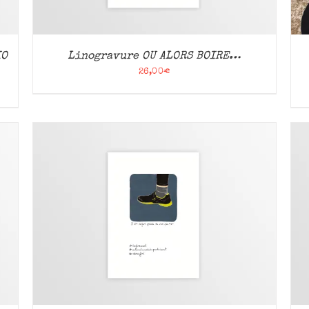
IO
Linogravure OU ALORS BOIRE…
26,00
€
AJOUTER AU PANIER
/
APERÇU