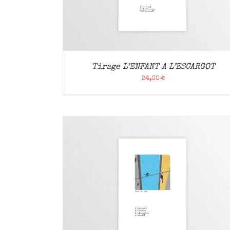
Tirage L’ENFANT A L’ESCARGOT
24,00
€
APERÇU
AJOUTER AU PANIER
/
APERÇU