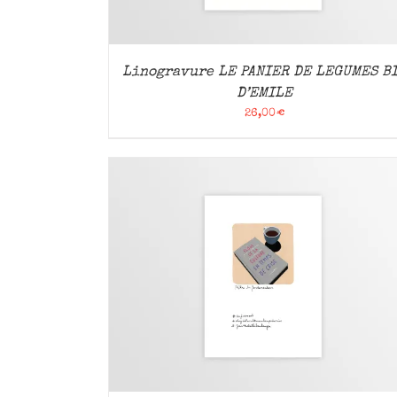
Linogravure LE PANIER DE LEGUMES B
D’EMILE
26,00
€
APERÇU
AJOUTER AU PANIER
/
APERÇU