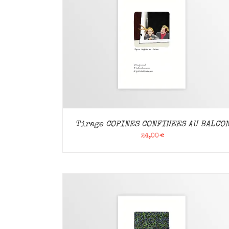
APERÇU
AJOUTER AU PANIER
/
APERÇU
Tirage COPINES CONFINEES AU BALCO
24,00
€