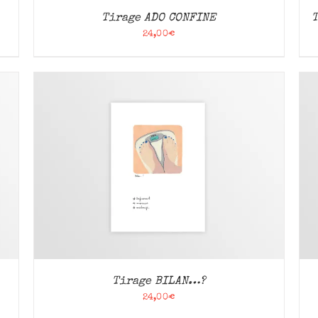
Tirage ADO CONFINE
24,00
€
AJOUTER AU PANIER
/
APERÇU
Tirage BILAN…?
24,00
€