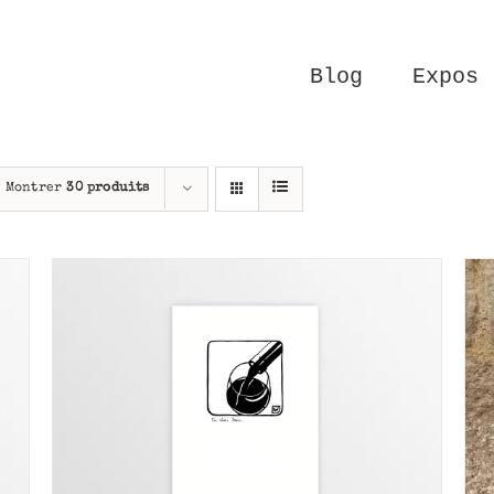
Blog
Expos
Montrer
30 produits
AJOUTER AU PANIER
/
APERÇU