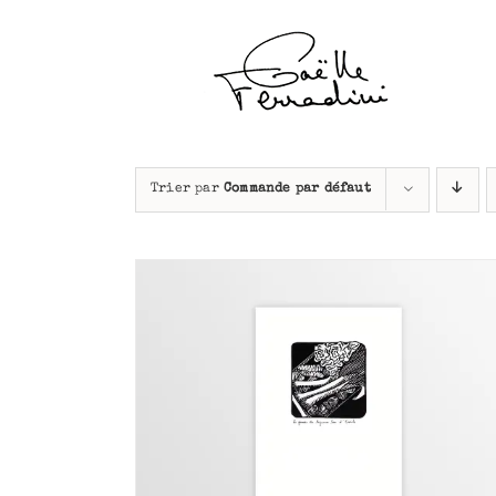
Passer
au
contenu
Trier par
Commande par défaut
APERÇU
AJOUTER AU PANIER
/
APERÇU