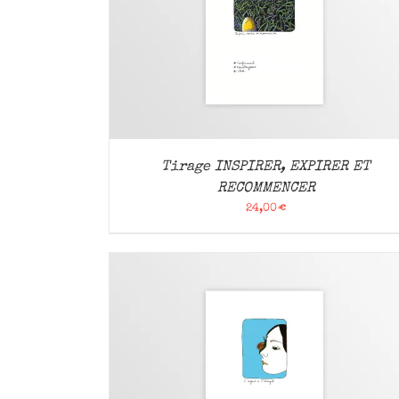
APERÇU
AJOUTER AU PANIER
/
APERÇU
Tirage INSPIRER, EXPIRER ET
RECOMMENCER
24,00
€
APERÇU
AJOUTER AU PANIER
/
APERÇU