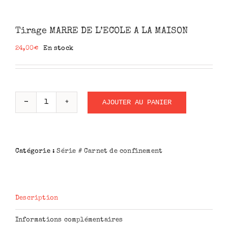
Tirage MARRE DE L’ECOLE A LA MAISON
24,00
€
En stock
AJOUTER AU PANIER
quantité
de
Tirage
MARRE
Catégorie :
Série # Carnet de confinement
DE
L'ECOLE
A
LA
MAISON
Description
Informations complémentaires