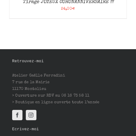
Tirage JOYEUX CORONANNIVERSAIRE !!!
24,00
€
Retrouvez-moi
Atelier Gaëlle Ferradini
7 rue de la Mairie
11170 Montolieu
> Ouverture sur RDV au 06 16 73 58 11
> Boutique en ligne ouverte toute l’année
Ecrivez-moi