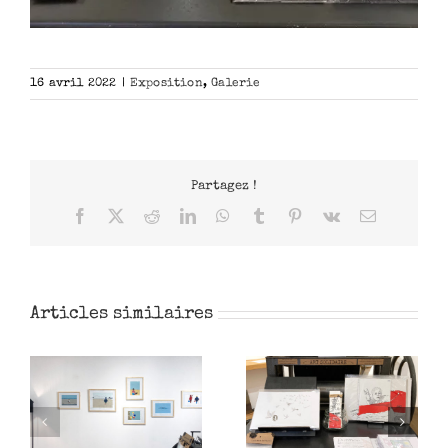
16 avril 2022
|
Exposition
,
Galerie
Partagez !
Facebook
X
Reddit
LinkedIn
WhatsApp
Tumblr
Pinterest
Vk
Email
Articles similaires
Art solidaire
Artiste invité