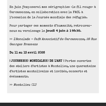
En juin j’exposerai mes sérigraphies «le fil rouge» à
Carcassonne, en collaboration avec la FAOL à
l’occasion de la Journée mondiale des réfugiés.
Pour partager ces moments d’humanité, retrouvez-
nous au vernissage le
j𝗲𝘂𝗱
𝗶 𝟰 𝗷𝘂𝗶𝗻 𝗮̀ 𝟭𝟵𝗵𝟯𝟬.
>>
L’Accolade – Café Associatif de Carcassonne, 28 Rue
Georges Brassens
Du 11 au 13 avril 2026
| JOURNEE(S) MONDIALE(S) DE L’ART |
Portes ouvertes
des ateliers d’artistes à Montolieu, une quarantaine
d’artistes montolivains et invités, concerts et
événements.
>>
Montolieu (11)