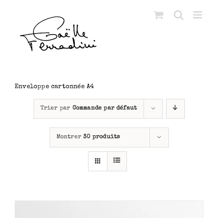
Passer
au
contenu
Enveloppe cartonnée A4
Trier par
Commande par défaut
Montrer
30 produits