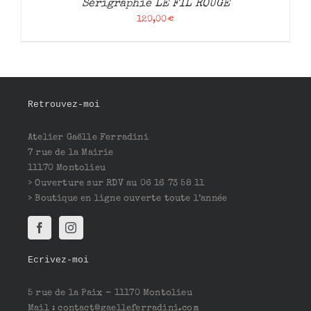
Sérigraphie LE FIL ROUGE
120,00
€
Retrouvez-moi
Atelier Gaëlle Ferradini
7 rue de la Mairie
11170 Montolieu
> Ouverture sur RDV au 06 16 73 58 11
> Boutique en ligne ouverte toute l’année
Ecrivez-moi
5 rue de la Paix – 11170 Montolieu
Mail : contact@gaelleferradini.com