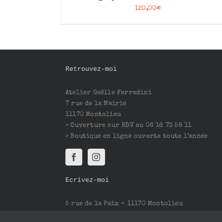
120,00
€
Retrouvez-moi
Atelier Gaëlle Ferradini
7 rue de la Mairie
11170 Montolieu
> Ouverture sur RDV au 06 16 73 58 11
> Boutique en ligne ouverte toute l’année
Ecrivez-moi
5 rue de la Paix – 11170 Montolieu
Mail : contact@gaelleferradini.com