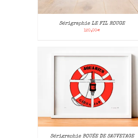
Sérigraphie LE FIL ROUGE
120,00
€
APERÇU
AJOUTER AU PANIER
/
APERÇU
Sérigraphie BOUÉE DE SAUVETAGE