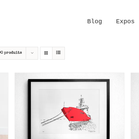
Blog
Expos
90 produits
AJOUTER AU PANIER
/
APERÇU