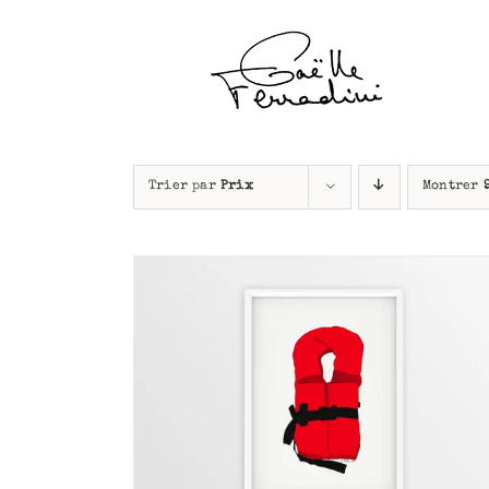
Passer
au
contenu
Trier par
Prix
Montrer
APERÇU
AJOUTER AU PANIER
/
APERÇU