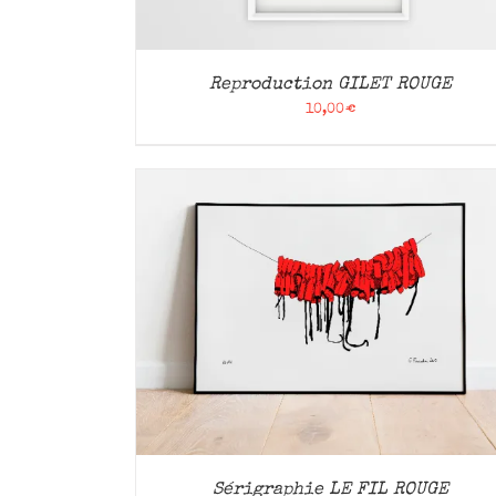
Reproduction GILET ROUGE
10,00
€
APERÇU
AJOUTER AU PANIER
/
APERÇU
Sérigraphie LE FIL ROUGE