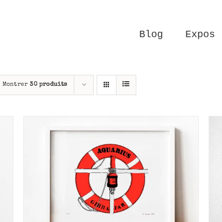
Blog
Expos
Montrer
30 produits
AJOUTER AU PANIER
/
APERÇU