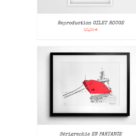
Reproduction GILET ROUGE
10,00
€
APERÇU
AJOUTER AU PANIER
/
APERÇU
Sérigraphie EN PARTANCE