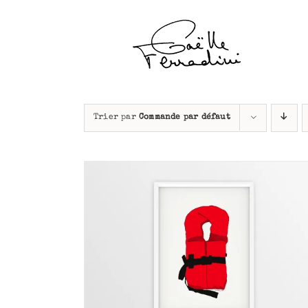
Passer
au
contenu
Trier par
Commande par défaut
APERÇU
AJOUTER AU PANIER
/
APERÇU