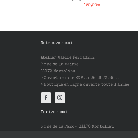
120,00
€
Retrouvez-moi
Atelier Gaëlle Ferradini
7 rue de la Mairie
11170 Montolieu
> Ouverture sur RDV au 06 16 73 58 11
> Boutique en ligne ouverte toute l’année
Ecrivez-moi
5 rue de la Paix – 11170 Montolieu
Mail : contact@gaelleferradini.com