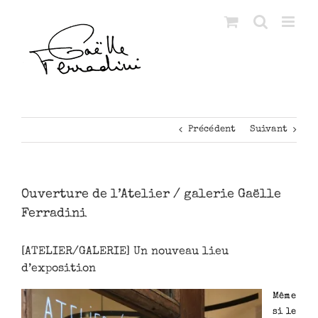
Passer
au
contenu
Précédent
Suivant
Ouverture de l’Atelier / galerie Gaëlle
Ferradini
[ATELIER/GALERIE] Un nouveau lieu
d’exposition
Même
si le