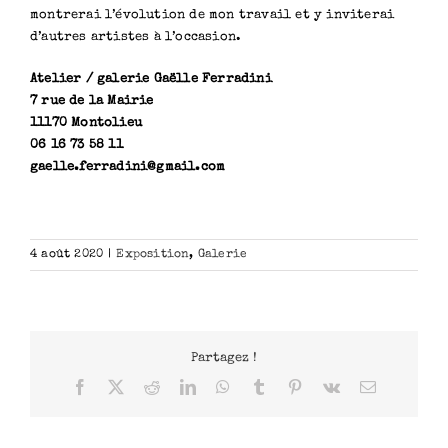
montrerai l’évolution de mon travail et y inviterai
d’autres artistes à l’occasion.
Atelier / galerie Gaëlle Ferradini
7 rue de la Mairie
11170 Montolieu
06 16 73 58 11
gaelle.ferradini@gmail.com
4 août 2020
|
Exposition
,
Galerie
Partagez !
Facebook
X
Reddit
LinkedIn
WhatsApp
Tumblr
Pinterest
Vk
Email