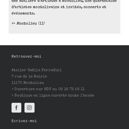
des ateliers d’artistes à Montolieu, une quarantaine
d’artistes montolivains et invités, concerts et
événements.
>>
Montolieu (11)
Retrouvez-moi
Atelier Gaëlle Ferradini
7 rue de la Mairie
11170 Montolieu
> Ouverture sur RDV au 06 16 73 58 11
> Boutique en ligne ouverte toute l’année
Ecrivez-moi