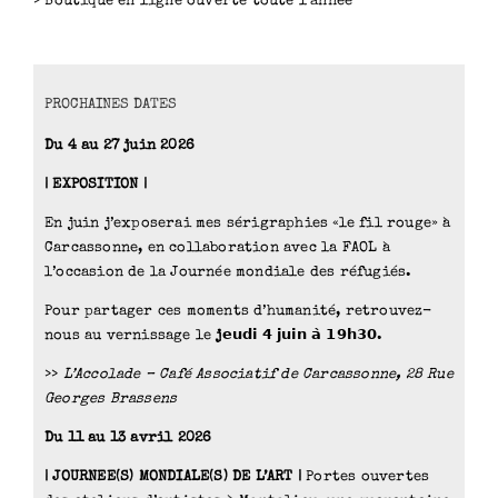
> Boutique en ligne ouverte toute l’année
PROCHAINES DATES
Du 4 au 27 juin 2026
| EXPOSITION |
En juin j’exposerai mes sérigraphies «le fil rouge» à
Carcassonne, en collaboration avec la FAOL à
l’occasion de la Journée mondiale des réfugiés.
Pour partager ces moments d’humanité, retrouvez-
nous au vernissage le
j𝗲𝘂𝗱
𝗶 𝟰 𝗷𝘂𝗶𝗻 𝗮̀ 𝟭𝟵𝗵𝟯𝟬.
>>
L’Accolade – Café Associatif de Carcassonne, 28 Rue
Georges Brassens
Du 11 au 13 avril 2026
| JOURNEE(S) MONDIALE(S) DE L’ART |
Portes ouvertes