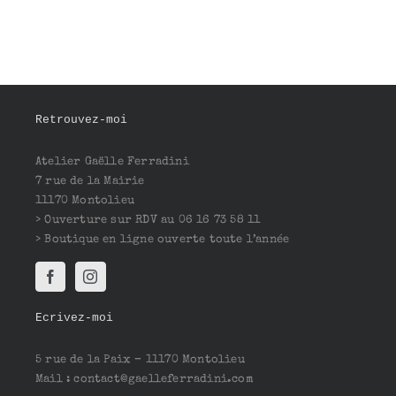
Retrouvez-moi
Atelier Gaëlle Ferradini
7 rue de la Mairie
11170 Montolieu
> Ouverture sur RDV au 06 16 73 58 11
> Boutique en ligne ouverte toute l’année
Ecrivez-moi
5 rue de la Paix – 11170 Montolieu
Mail : contact@gaelleferradini.com