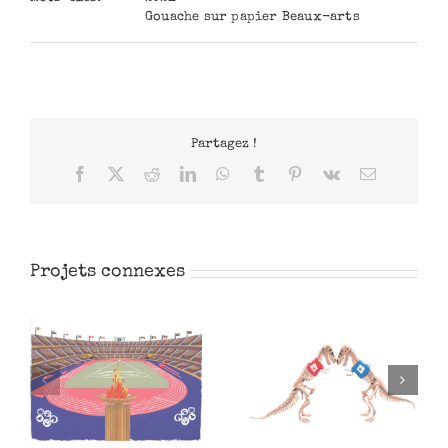
Gouache sur papier Beaux-arts
Partagez !
Facebook
X
Reddit
LinkedIn
WhatsApp
Tumblr
Pinterest
Vk
Email
Projets connexes
L’Antiquité des JO
Chronomètres