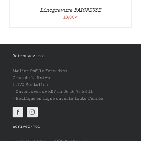
Linogravure BAIGNEUSE
18,00
€
Retrouvez-moi
Atelier Gaëlle Ferradini
7 rue de la Mairie
11170 Montolieu
> Ouverture sur RDV au 06 16 73 58 11
> Boutique en ligne ouverte toute l’année
Ecrivez-moi