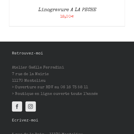
Linogravure A LA PECHE
18,00
€
Retrouvez-moi
Atelier Gaëlle Ferradini
7 rue de la Mairie
11170 Montolieu
> Ouverture sur RDV au 06 16 73 58 11
> Boutique en ligne ouverte toute l’année
Ecrivez-moi