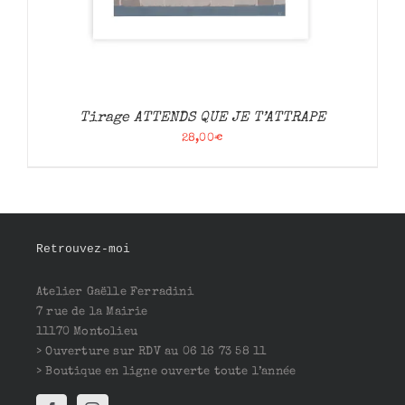
Tirage ATTENDS QUE JE T’ATTRAPE
28,00
€
Retrouvez-moi
Atelier Gaëlle Ferradini
7 rue de la Mairie
11170 Montolieu
> Ouverture sur RDV au 06 16 73 58 11
> Boutique en ligne ouverte toute l’année